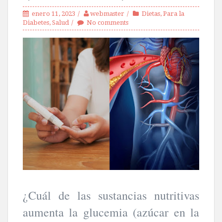
enero 11, 2023
webmaster
Dietas
,
Para la
Diabetes
,
Salud
No comments
¿Cuál de las sustancias nutritivas
aumenta la glucemia (azúcar en la