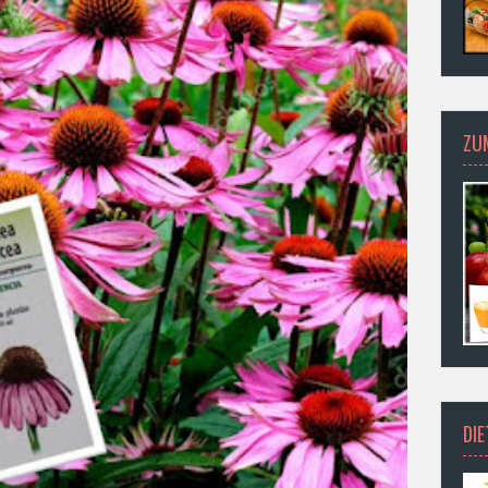
ZU
DI