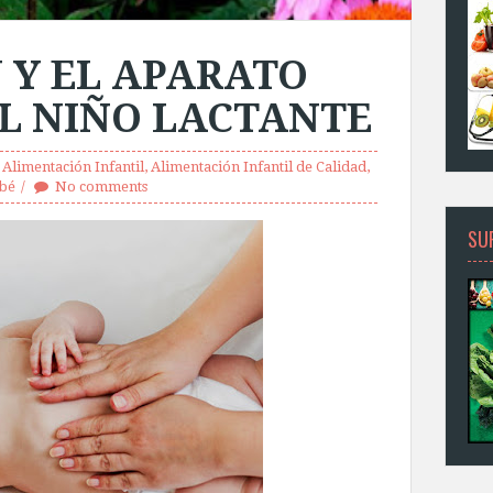
 Y EL APARATO
EL NIÑO LACTANTE
Alimentación Infantil
,
Alimentación Infantil de Calidad
,
ebé
No comments
SU