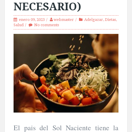
NECESARIO)
enero 09, 2023
webmaster
Adelgazar
,
Dietas
,
Salud
No comments
El pais del Sol Naciente tiene la