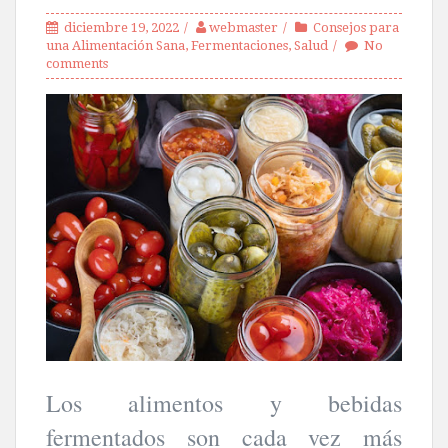
diciembre 19, 2022
webmaster
Consejos para
una Alimentación Sana
,
Fermentaciones
,
Salud
No
comments
Los alimentos y bebidas
fermentados son cada vez más