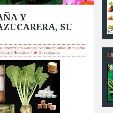
AÑA Y
ZUCARERA, SU
ar
,
Endulzantes
,
Raíces Tubérculos y Bulbos
,
Remolacha
rduras y Hortalizas
No comments
SU