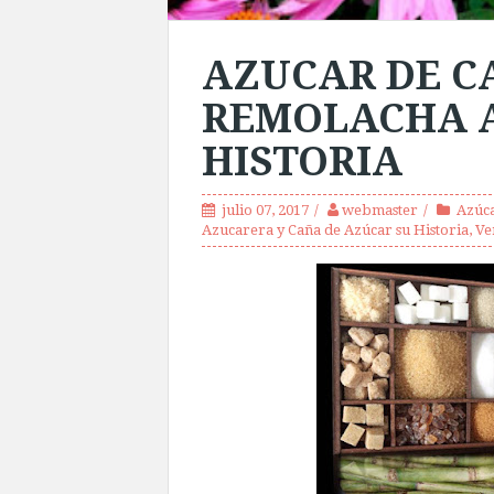
AZUCAR DE C
REMOLACHA A
HISTORIA
julio 07, 2017
webmaster
Azúc
Azucarera y Caña de Azúcar su Historia
,
Ve