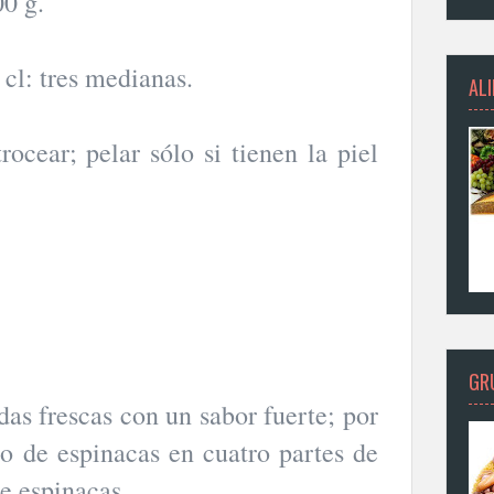
00 g.
 cl: tres medianas.
AL
rocear; pelar sólo si tienen la piel
GR
idas frescas con un sabor fuerte; por
do de espinacas en cuatro partes de
e espinacas.