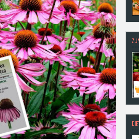
ZU
DI