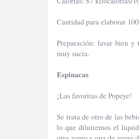
Calorías: 87 kilocalorías/1
Cantidad para elaborar 100
Preparación: lavar bien y t
muy sucia.
Espinacas
¡Las favoritas de Popeye!
Se trata de otro de las beb
lo que diluiremos el líqui
otro zumo y una de zumo d