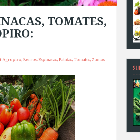
INACAS, TOMATES,
PIRO:
Agropiro
,
Berros
,
Espinacas
,
Patatas
,
Tomates
,
Zumos
SU