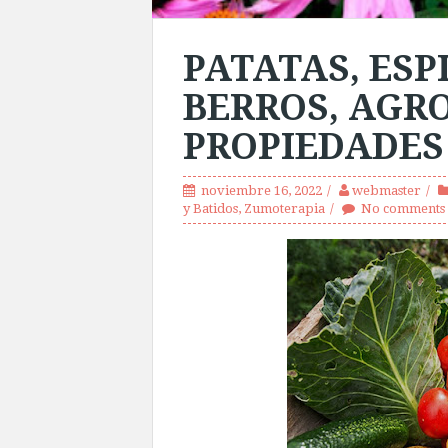
PATATAS, ESP
BERROS, AGRO
PROPIEDADES
noviembre 16, 2022
webmaster
y Batidos
,
Zumoterapia
No comments