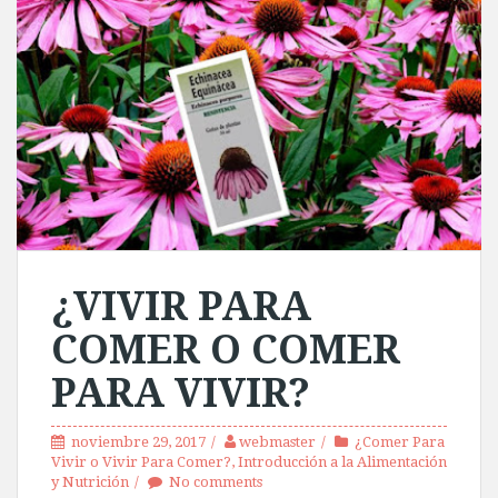
¿VIVIR PARA
COMER O COMER
PARA VIVIR?
noviembre 29, 2017
webmaster
¿Comer Para
Vivir o Vivir Para Comer?
,
Introducción a la Alimentación
y Nutrición
No comments